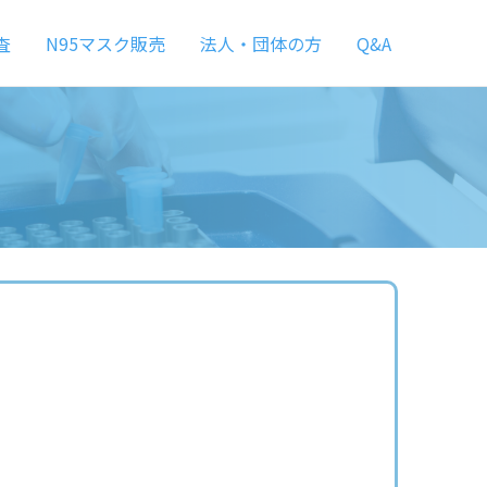
査
N95マスク販売
法人・団体の方
Q&A