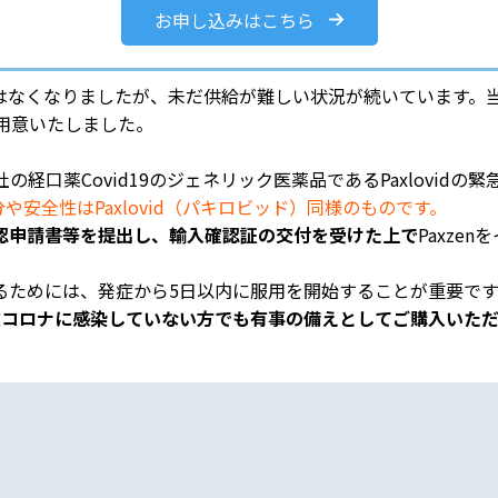
お申し込みはこちら
方制限はなくなりましたが、未だ供給が難しい状況が続いています
をご用意いたしました。
ァイザー社の経口薬Covid19のジェネリック医薬品であるPaxlov
分や安全性はPaxlovid（パキロビッド）同様のものです。
認申請書等を提出し、輸入確認証の交付を受けた上で
Paxze
るためには、発症から5日以内に服用を開始することが重要です
現在コロナに感染していない方でも有事の備えとしてご購入いた