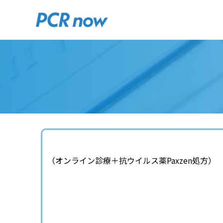
内
容
を
ス
キ
ッ
プ
（オンライン診療＋抗ウイルス薬Paxzen処方）